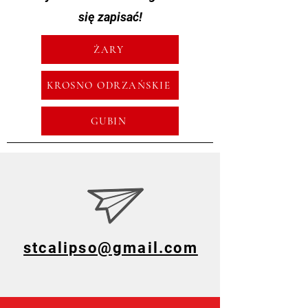
się zapisać!
ŻARY
KROSNO ODRZAŃSKIE
GUBIN
stcalipso@gmail.com