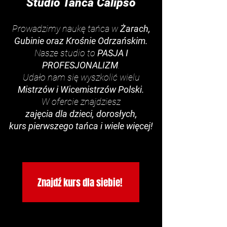
Studio Tańca Calipso
Prowadzimy naukę tańca w
Żarach,
Gubinie oraz Krośnie Odrzańskim.
Nasze studio to
PASJA I
PROFESJONALIZM
.
Udało nam się wyszkolić wielu
Mistrzów i Wicemistrzów Polski.
W ofercie znajdziesz
zajęcia dla dzieci, dorosłych,
kurs pierwszego tańca i wiele więcej!
Znajdź kurs dla siebie!